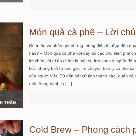
Món quà cà phê – Lời chúc
Để tri ân và nhắn gửi những thông điệp tốt đẹp đến n
nào? – Món quà cà phê với đầy đủ các phụ kiện pha c
lời chúc, lời tri ân chính là một sự lựa chọn ý nghĩa 
kết. Không biết từ bao giờ, trò chuyện bên ly cà phê sá
của người Việt. Dù đến bất cứ tỉnh thành nào, quán xá c
môi. Song hành là
[…]
Cold Brew – Phong cách ph