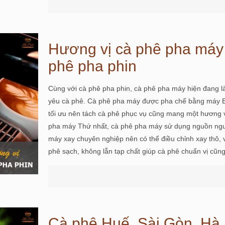
Hương vị cà phê pha máy k
phê pha phin
Cùng với cà phê pha phin, cà phê pha máy hiện đang là
yêu cà phê. Cà phê pha máy được pha chế bằng máy Es
tối ưu nên tách cà phê phục vụ cũng mang một hương v
pha máy Thứ nhất, cà phê pha máy sử dụng nguồn nguy
máy xay chuyên nghiệp nên có thể điều chỉnh xay thô
phê sạch, không lẫn tạp chất giúp cà phê chuẩn vị cũn
Cà phê Huế, Sài Gòn, Hà 