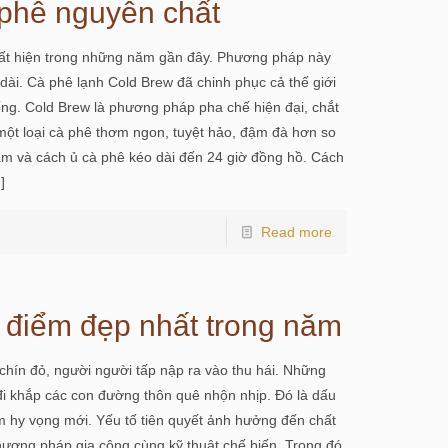
 phê nguyên chất
uất hiện trong những năm gần đây. Phương pháp này
 dài. Cà phê lạnh Cold Brew đã chinh phục cả thế giới
hống. Cold Brew là phương pháp pha chế hiện đại, chắt
 một loại cà phê thơm ngon, tuyệt hảo, đậm đà hơn so
ậm và cách ủ cà phê kéo dài đến 24 giờ đồng hồ. Cách
]
Read more
i điểm đẹp nhất trong năm
hín đỏ, người người tấp nập ra vào thu hái. Những
đi khắp các con đường thôn quê nhộn nhịp. Đó là dấu
ềm hy vọng mới. Yếu tố tiên quyết ảnh hưởng đến chất
hương pháp gia công cùng kỹ thuật chế biến. Trong đó,