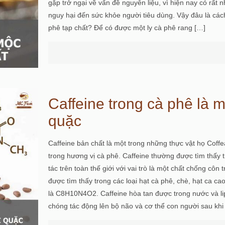
gặp trở ngại về vấn đề nguyên liệu, vì hiện nay có rất
nguy hại đến sức khỏe người tiêu dùng. Vậy đâu là các
phê tạp chất? Để có được một ly cà phê rang
[…]
Caffeine trong cà phê là m
quặc
Caffeine bản chất là một trong những thực vật họ Coffe
trong hương vị cà phê. Caffeine thường được tìm thấy 
tác trên toàn thế giới với vai trò là một chất chống côn 
được tìm thấy trong các loại hạt cà phê, chè, hạt ca c
là C8H10N4O2. Caffeine hòa tan được trong nước và lip
chóng tác động lên bộ não và cơ thể con người sau khi 