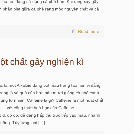
 nhiều nơi đang sử dụng cà phê bẩn. Khi rang xay gây
h phân biệt giữa cà phê rang mộc nguyên chất và cà
Read more
ột chất gây nghiện kì
a, là một Alkaloid dạng bột màu trắng tạo nên vị đắng
trong lá và quả của hơn sáu mươi giống cà phê canh
trùng tự nhiên. Caffeine là gì? Caffeine là một hoạt chất
ao,… với công thức hoá học của Caffeine
id, do đó, dễ dàng hấp thụ trực tiếp vào máu, nhanh
uống. Tùy từng loại
[…]