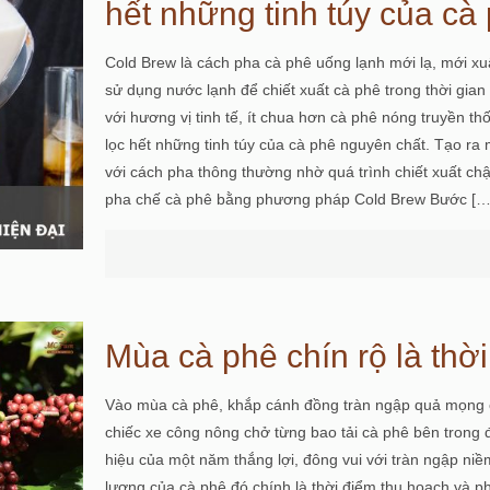
hết những tinh túy của cà
Cold Brew là cách pha cà phê uống lạnh mới lạ, mới x
sử dụng nước lạnh để chiết xuất cà phê trong thời gian
với hương vị tinh tế, ít chua hơn cà phê nóng truyền t
lọc hết những tinh túy của cà phê nguyên chất. Tạo ra
với cách pha thông thường nhờ quá trình chiết xuất ch
pha chế cà phê bằng phương pháp Cold Brew Bước
[…
Mùa cà phê chín rộ là thờ
Vào mùa cà phê, khắp cánh đồng tràn ngập quả mọng c
chiếc xe công nông chở từng bao tải cà phê bên trong 
hiệu của một năm thắng lợi, đông vui với tràn ngập ni
lượng của cà phê đó chính là thời điểm thu hoạch và p