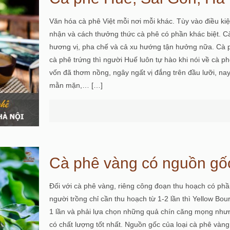
Văn hóa cà phê Việt mỗi nơi mỗi khác. Tùy vào điều k
nhận và cách thưởng thức cà phê có phần khác biệt. Cà
hương vị, pha chế và cả xu hướng tận hưởng nữa. Cà p
cà phê trứng thì người Huế luôn tự hào khi nói về cà 
vốn đã thơm nồng, ngây ngất vị đắng trên đầu lưỡi, nay 
mằn mặn,…
[…]
Cà phê vàng có nguồn gố
Đối với cà phê vàng, riêng công đoạn thu hoạch có phầ
người trồng chỉ cần thu hoạch từ 1-2 lần thì Yellow Bo
1 lần và phải lựa chọn những quả chín căng mọng như
có chất lượng tốt nhất. Nguồn gốc của loại cà phê vàng