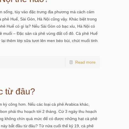
iện sống, tùy vào đặc trưng địa phương mà cách cảm
 phê Huế, Sài Gòn, Hà Nội cũng vậy. Khác biệt trong
hê Huế có gì lạ? Nếu Sài Gòn có bạc xỉu, Hà Nội có
phê muối – Đặc sản cà phê vùng đất cố đô. Cà phê Huế
lại thêm lớp sữa tươi lên men béo bùi, chút muối tinh
Read more
c từ đâu?
n kỳ công hơn. Nếu các loại cà phê Arabica khác,
urbon phải thu hoạch tới 2 tháng. Cứ 3 ngày thu hoạch
ng không chín quá mức để có được những hạt cà phê
 này bắt đầu từ đâu? Từ nửa cuối thế kỷ 19, cà phê