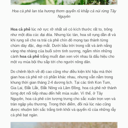
Hoa cà phê lan tỏa hương thơm quyến rũ khắp cả núi rừng Tây
Nguyên
Hoa cà phê
lúc nở rực rỡ nhất sẽ có kích thước rất to, trông
như một đóa cúc đại đóa. Nhưng lúc tàn, hoa sẽ rụng dần đi và
khi rụng sẽ cho ra trái cà phê chín đỏ mọng tạo thành từng
chùm dày đặc, đẹp mắt. Dưới bầu trời trong vắt và ánh nắng
vàng nhẹ nhàng của buổi sớm tinh sương, ngắm nhìn những
cành
hoa cà phê
trắng muốt đan xen với nhau là dấu hiệu cho
một vụ mùa bội thu sắp tới cho người nông dân.
Do chênh lệch về độ cao cũng như điều kiện khí hậu mà thời
gian hoa cà phê nở có phần khác nhau, nhưng vẫn nằm trong
khung thời gian tháng 2-4 dương lịch. Tại các tỉnh Kon Tum,
Gia Lai, Đắk Lắk, Đắk Nông và Lâm Đồng, hoa cà phê nở thành
từng đợt nối tiếp nhau đến hết mùa xuân. Vì thế, ở Tây
Nguyên, hoa cà phê còn tượng trưng cho sắc xuân trọn vẹn và
tràn ngập yêu thương. Trong thời điểm, đồi núi lúc nào cũng
được nhuộm bởi sắc trắng tinh khôi và quyến rũ của những rẫy
cà phê bạt ngàn.