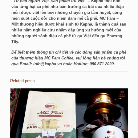
“
Tự hào người Việt, sản phẩm ưu việt
” – Kapha thổi hồn
vào từng hạt cà phê như bản trường ca trải qua nhiều thập
niên được viết lên bởi những chuyên gia tâm huyết, cống
hiến suốt cuộc đời cho niềm đam mê cà phê. MC Fam –
Một thương hiệu được khai sinh từ Kapha, là thành quả sau
nhiều năm nghiên cứu nhằm đáp ứng xu hướng mới của
những người sành điệu cà phê từ gu Việt đến gu Phương
Tây.
Để biết thêm thông tin chi tiết về các dòng sản phẩm cà phê
của thương hiệu MC Fam Coffee, vui lòng liên hệ chúng tôi
qua Email: info@kapha.vn hoặc Hotline: 090 871 2020.
Related posts