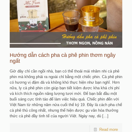
Hướng dẫn cách pha cà phê phin thơm ngây
ngất
Giờ đây chỉ cần ngồi nhà, bạn có thể thoải mái nhâm nhi cà phê
phin mà không phải ra ngoài chỉ bằng một chiếc phin. Cà phê phin
có hương vị đậm đà và không khó thực hiện như bạn nghĩ. Hơn
nữa, ly cà phê phin còn giúp bạn tiết kiệm được kha khá chi phí
và kích thích nguồn năng lượng tươi mới. Để bạn bắt đầu một
buổi sáng cực tỉnh táo để làm việc hiệu quả. Chiếc phin đến với
Việt Nam từ những năm nửa cuối thế kỷ 19. Đây là cách pha chế
cà phê thủ công nhất, nhưng thể hiện được gu văn hóa thưởng
thức cà phê đầy tinh tế của người Việt. Ngày nay, dù
[…]
Read more