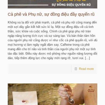
Cà phê và Phụ nữ, sự đồng điệu đầy quyến rũ
Không xa lạ đối với phái mạnh, cà phê và phụ nữ cũng mang đến
một sợi dây gắn kết hết sức kì lạ. Một sự đồng điệu về cả tinh
thần, sức khỏe và cuộc sống. Chính cà phê giúp phụ nữ tràn
ngập năng lượng tích cực và sự sáng tạo. Và bản thân tâm hồn
của người phụ nữ cũng được ví như cốc cà phê quyến rũ, với đủ
mọi hương vị làm ngây ngất đậm say. Caffeine trong cà phê
mang đến cho trí não và tinh thần của người phụ nữ một sự tỉnh
táo đặc biệt. Điều này được mô phỏng như nguồn năng lượng dồi
dào, tiếp thêm động lực cho ngày mới rạng rỡ, tươi vui.
[…]
Read more