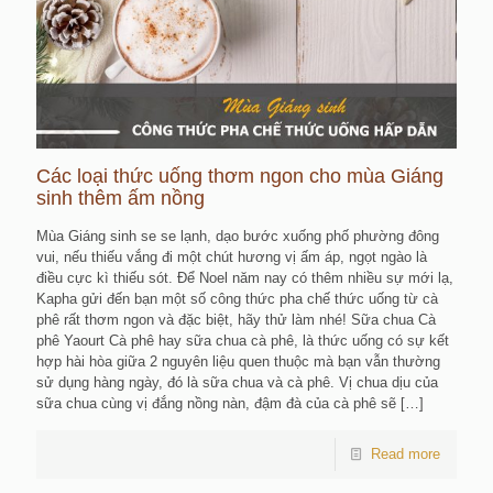
Các loại thức uống thơm ngon cho mùa Giáng
sinh thêm ấm nồng
Mùa Giáng sinh se se lạnh, dạo bước xuống phố phường đông
vui, nếu thiếu vắng đi một chút hương vị ấm áp, ngọt ngào là
điều cực kì thiếu sót. Để Noel năm nay có thêm nhiều sự mới lạ,
Kapha gửi đến bạn một số công thức pha chế thức uống từ cà
phê rất thơm ngon và đặc biệt, hãy thử làm nhé! Sữa chua Cà
phê Yaourt Cà phê hay sữa chua cà phê, là thức uống có sự kết
hợp hài hòa giữa 2 nguyên liệu quen thuộc mà bạn vẫn thường
sử dụng hàng ngày, đó là sữa chua và cà phê. Vị chua dịu của
sữa chua cùng vị đắng nồng nàn, đậm đà của cà phê sẽ
[…]
Read more