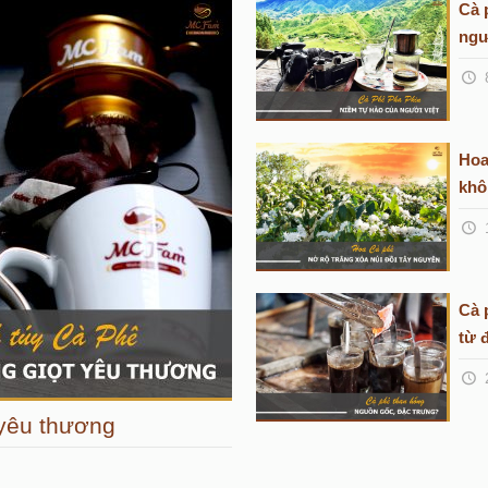
Cà 
ngư
Hoa
khô
Cà 
từ 
t yêu thương