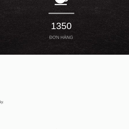
1350
ĐƠN HÀNG
ậy.