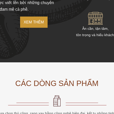
ợc viết lên bởi những chuyên
m đam mê cà phê.
XEM THÊM
Ân cần, tận tâm,
tôn trọng và hiếu khách
CÁC DÒNG SẢN PHẨM
ựa chọn thủ công, rang xay bằng công nghệ hiện đại, kết tụ những tinh