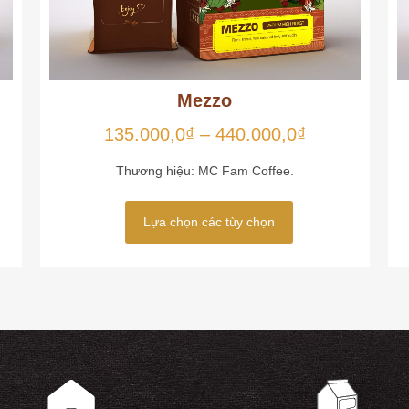
Mezzo
135.000,0
₫
–
440.000,0
₫
Thương hiệu: MC Fam Coffee.
Lựa chọn các tùy chọn