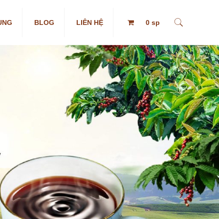
ỤNG
BLOG
LIÊN HỆ
0 sp