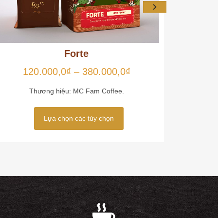
Forte
120.000,0
₫
–
380.000,0
₫
47
Thương hiệu: MC Fam Coffee.
T
Lựa chọn các tùy chọn