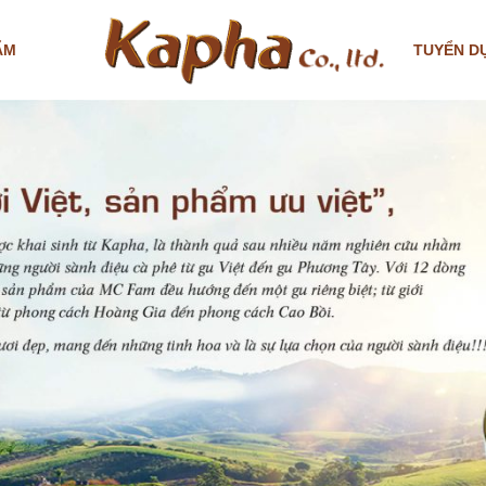
ẨM
TUYỂN D