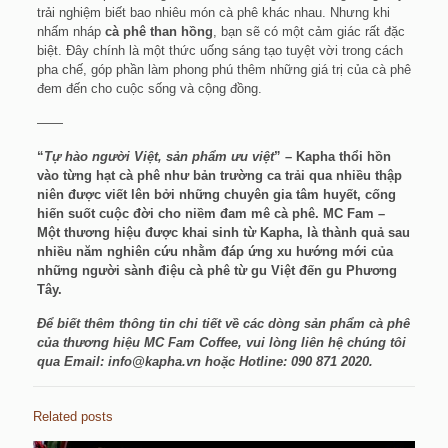
trải nghiệm biết bao nhiêu món cà phê khác nhau. Nhưng khi
nhấm nháp
cà phê than hồng
, bạn sẽ có một cảm giác rất đặc
biệt. Đây chính là một thức uống sáng tạo tuyệt vời trong cách
pha chế, góp phần làm phong phú thêm những giá trị của cà phê
đem đến cho cuộc sống và cộng đồng.
——
“
Tự hào người Việt, sản phẩm ưu việt
” – Kapha thổi hồn
vào từng hạt cà phê như bản trường ca trải qua nhiều thập
niên được viết lên bởi những chuyên gia tâm huyết, cống
hiến suốt cuộc đời cho niềm đam mê cà phê. MC Fam –
Một thương hiệu được khai sinh từ Kapha, là thành quả sau
nhiều năm nghiên cứu nhằm đáp ứng xu hướng mới của
những người sành điệu cà phê từ gu Việt đến gu Phương
Tây.
Để biết thêm thông tin chi tiết về các dòng sản phẩm cà phê
của thương hiệu MC Fam Coffee, vui lòng liên hệ chúng tôi
qua Email: info@kapha.vn hoặc Hotline: 090 871 2020.
Related posts