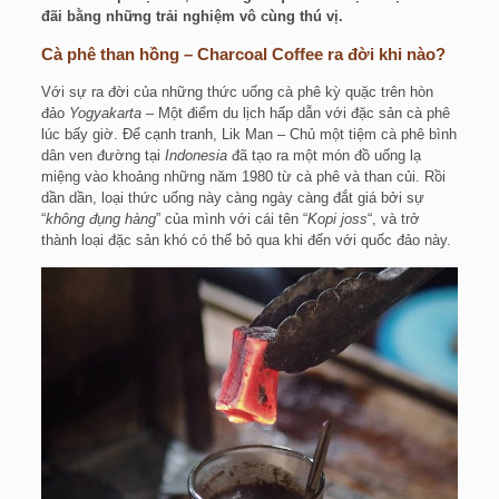
đãi bằng những trải nghiệm vô cùng thú vị.
Cà phê than hồng – Charcoal Coffee ra đời khi nào?
Với sự ra đời của những thức uống cà phê kỳ quặc trên hòn
đảo
Yogyakarta
– Một điểm du lịch hấp dẫn với đặc sản cà phê
lúc bấy giờ. Để cạnh tranh, Lik Man – Chủ một tiệm cà phê bình
dân ven đường tại
Indonesia
đã tạo ra một món đồ uống lạ
miệng vào khoảng những năm 1980 từ cà phê và than củi. Rồi
dần dần, loại thức uống này càng ngày càng đắt giá bởi sự
“
không đụng hàng
” của mình với cái tên “
Kopi joss
“, và trở
thành loại đặc sản khó có thể bỏ qua khi đến với quốc đảo này.