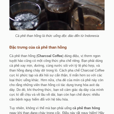
Cà phê than hồng là thức uống độc đáo đến từ Indonesia
Đặc trưng của cà phê than hồng
Cà phê than hồng (
Charcoal Coffee
) đúng điệu, vị thơm ngon
tuyệt hảo cũng có một công thức pha chế riêng. Bạn phải dùng
cà phê xay mịn, đường, cùng nước sôi với tỷ lệ phù hợp, và
than hồng đang cháy dở trong lò. Cách pha chế Charcoal Coffee
cực kì phức tạp và đòi hỏi sự cẩn thận, tỉ mẩn hơn so với các
loại thức uống khác. Hơn nữa, cha đẻ của món cà phê này còn
cho rằng những viên than hồng có tác dụng trung hòa axit dạ
dày. Do đó, khi thưởng thức, bạn sẽ cảm giác dạ dày của mình
cực kì dễ chịu và về lâu về dài, bạn còn hạn chế được nhiều
căn bệnh nguy hiểm đối với hệ tiêu hóa.
Tuy nhiên, không vì thế mà bạn phải uống
cà phê than hồng
ngay khi than đang cháy trong cốc. Điều này rất nguy hiểm! Hãy