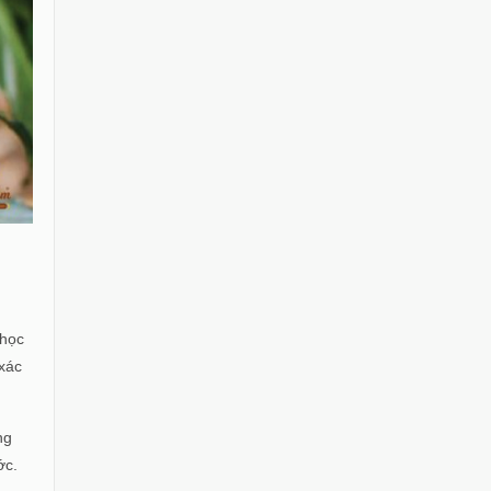
 học
 xác
ng
ớc.