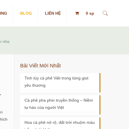
ỤNG
BLOG
LIÊN HỆ
0 sp
m nhẹ
Bài Viết Mới Nhất
Tinh túy cà phê Việt trong từng giọt
yêu thương
,
Cà phê pha phin truyền thống – Niềm
tự hào của người Việt
ên
thích
Hoa cà phê nở rộ, đất trời nhuộm màu