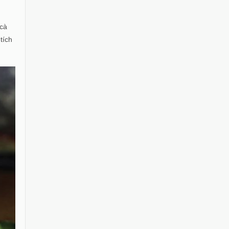
 cà
tích