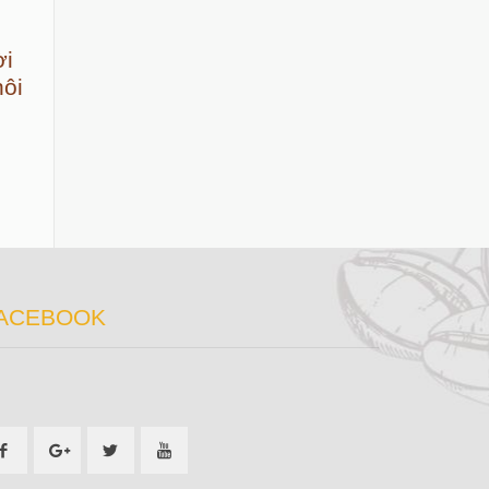
ời
hôi
ACEBOOK