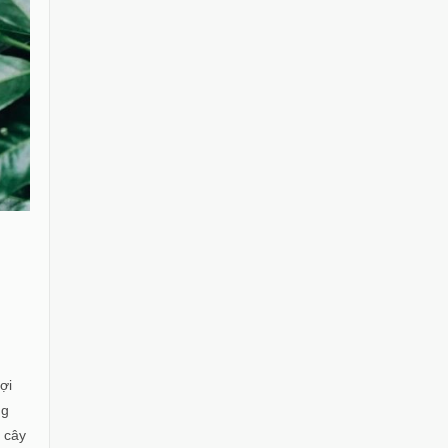
ợi
ng
i cây