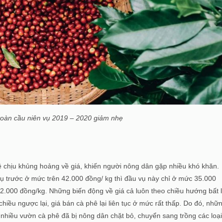
̂ toàn cầu niên vụ 2019 – 2020 giảm nhẹ
ê chịu khủng hoảng về giá, khiến người nông dân gặp nhiều khó khăn.
 vụ trước ở mức trên 42.000 đồng/ kg thì đầu vụ này chỉ ở mức 35.000
32.000 đồng/kg. Những biến động về giá cả luôn theo chiều hướng bất l
hiều ngược lại, giá bán cà phê lại liên tục ở mức rất thấp. Do đó, nhữ
, nhiều vườn cà phê đã bị nông dân chặt bỏ, chuyển sang trồng các loạ