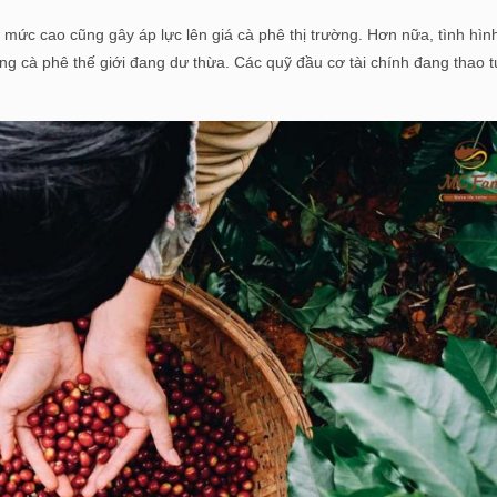
ở mức cao cũng gây áp lực lên giá cà phê thị trường. Hơn nữa, tình hìn
g cà phê thế giới đang dư thừa. Các quỹ đầu cơ tài chính đang thao 