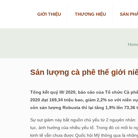
GIỚI THIỆU
THƯƠNG HIỆU
SẢN PH
Hom
Sản lượng cà phê thế giới ni
Tổng kết quý III/ 2020, báo cáo của Tổ chức Cà phê
2020 đạt 169,34 triệu bao, giảm 2,2% so với niên v
còn sản lượng Robusta thì lại tăng 1,9% lên 73,36 t
Sự sụt giảm này bắt nguồn chủ yếu từ 2 nguyên nhân: Th
tục, ảnh hưởng của nhiều yếu tố. Trong đó có mối lo ng
kinh tế vẫn chưa được Quốc hội Mỹ thông qua là những y